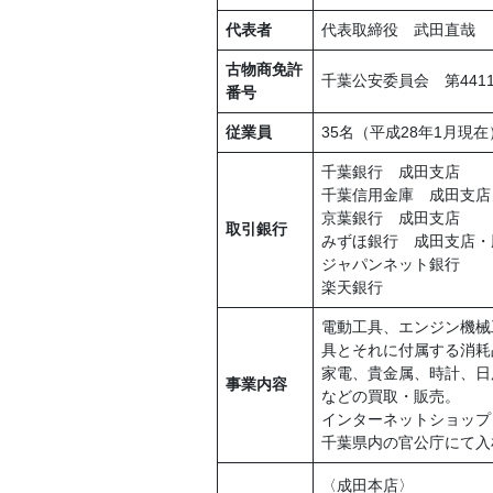
代表者
代表取締役 武田直哉
古物商免許
千葉公安委員会 第44111
番号
従業員
35名（平成28年1月現在
千葉銀行 成田支店
千葉信用金庫 成田支店
京葉銀行 成田支店
取引銀行
みずほ銀行 成田支店・
ジャパンネット銀行
楽天銀行
電動工具、エンジン機械
具とそれに付属する消耗
家電、貴金属、時計、日用
事業内容
などの買取・販売。
インターネットショップ
千葉県内の官公庁にて入
〈成田本店〉