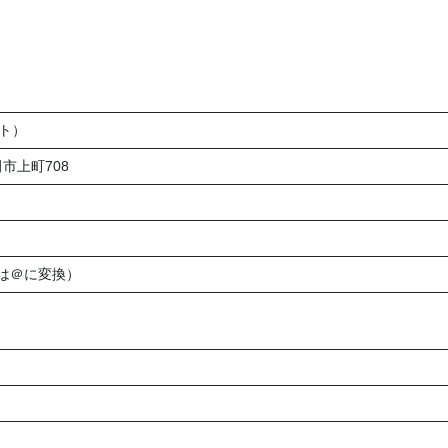
ト）
田市上町708
jp（★は＠に変換）