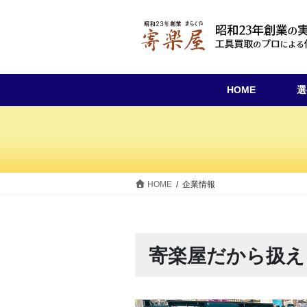
コ
ナ
ン
ビ
テ
ゲ
ン
ー
ツ
シ
へ
ョ
HOME
選
ス
ン
キ
に
ッ
移
プ
動
HOME
企業情報
寄楽屋だから扱え