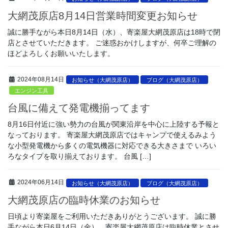
大網茂原店8月14日営業時間変更お知らせ
誠に勝手ながら本日8月14日（水）、寄楽屋大網茂原店は18時で閉
店とさせていただきます。 ご迷惑おかけしますが、何卒ご理解の
ほどよろしくお願いいたします。
2024年08月14日
お知らせ（大網茂原店）
ブログ（大網茂原店）
エンジン工具
台風に備えて発電機揃ってます
8月16日付近に強い勢力の台風が関東沿岸を中心に上陸する予報と
なっております。 寄楽屋大網茂原店ではキャンプで使えるみよう
な小型発電機から多くの電気機器に対応できる大きさまで いろい
ろなタイプを取り揃えております。 台風 […]
2024年06月14日
お知らせ（大網茂原店）
ブログ（大網茂原店）
大網茂原店の臨時休業のお知らせ
日頃より寄楽屋をご利用いただきありがとうございます。 誠に勝
手ながら本日6月14日（金）、寄楽屋大網茂原店は臨時休業とさせ